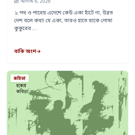
আগস্ট 6, 2026
১ পথ ও পাথেয় এদেশে কেউ একা হাঁটে না, উন্নত
দেশ বলে কথা! যে একা, তারও হাতে থাকে পোষা
কুকুরের …
বাকি অংশ
→
কবিতা