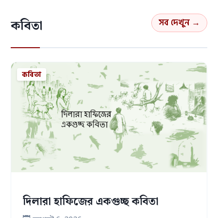
সব দেখুন →
কবিতা
কবিতা
দিলারা হাফিজের একগুচ্ছ কবিতা