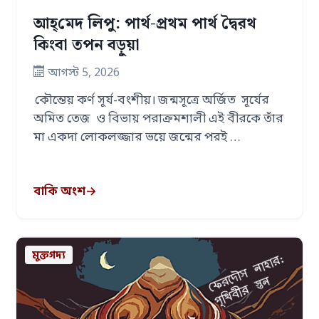
আহ্‌মেদ লিপু: পার্থ-প্রথম পার্থ দ্বৈরথ
কিংবা তপন বড়ুয়া
আগস্ট 5, 2026
কৌন্তেয় কর্ণ সূর্য-বংশীয়। জন্মসূত্রে অর্জিত সূর্যের
অমিত তেজ ও বিভায় পরাক্রমশালী এই বীরকে তাঁর
মা একদা লোকলজ্জার ভয়ে জন্মের পরই …
বাকি অংশ
→
মুক্তগদ্য