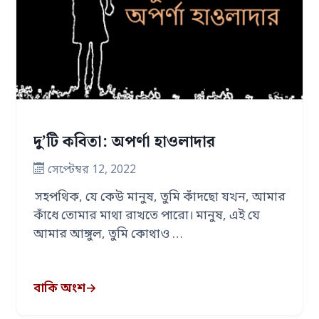
দু’টি কবিতা: অপর্ণা হাওলাদার
সেপ্টেম্বর 12, 2022
সহপথিক, যে কেউ মানুষ, তুমি কাঁদছো যখন, আমার
কাঁধে তোমার মাথা রাখতে পারো। মানুষ, এই যে
আমার আঙ্গুল, তুমি কোথাও …
বাকি অংশ
→