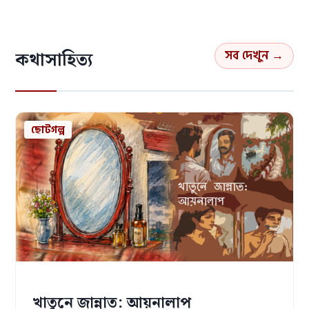
সব দেখুন →
কথাসাহিত্য
ছোটগল্প
খাতুনে জান্নাত: আয়নালাপ