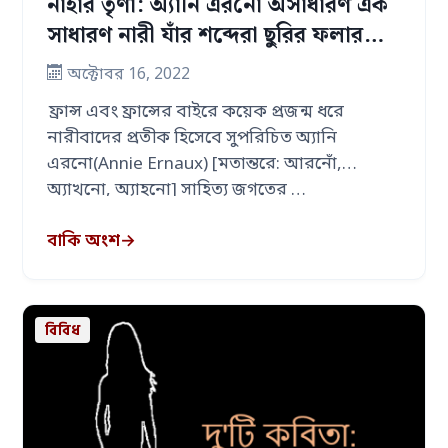
নাহার তৃণা: অ্যানি এরনো অসাধারণ এক
সাধারণ নারী যাঁর শব্দেরা ছুরির ফলার
মতো ঝলসে ওঠে
অক্টোবর 16, 2022
ফ্রান্স এবং ফ্রান্সের বাইরে কয়েক প্রজন্ম ধরে
নারীবাদের প্রতীক হিসেবে সুপরিচিত অ্যানি
এরনো(Annie Ernaux) [মতান্তরে: আরনোঁ,
অ্যাখনো, অ্যাহনো] সাহিত্য জগতের …
বাকি অংশ
→
বিবিধ