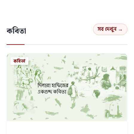
সব দেখুন →
কবিতা
কবিতা