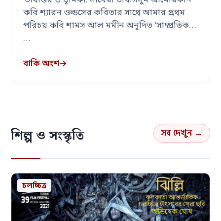
ভাষান্তর ও ভূমিকা: সাবেরা তাবাসসুম আমেরিকান
কবি শ্যারন ওল্ডসের কবিতার সাথে আমার প্রথম
পরিচয় কবি শামস আল মমীন অনূদিত ‘সাম্প্রতিক
…
বাকি অংশ
→
সব দেখুন →
শিল্প ও সংস্কৃতি
চলচ্চিত্র