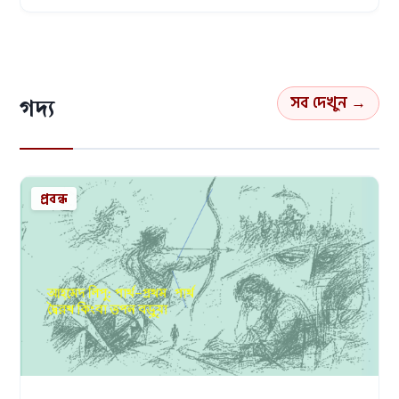
সব দেখুন →
গদ্য
প্রবন্ধ